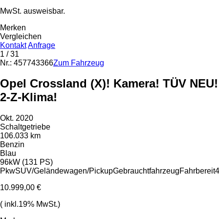
MwSt. ausweisbar.
Merken
Vergleichen
Kontakt
Anfrage
1
/ 31
Nr.: 457743366
Zum Fahrzeug
Opel Crossland (X)! Kamera! TÜV NEU!
2-Z-Klima!
Okt. 2020
Schaltgetriebe
106.033 km
Benzin
Blau
96kW (131 PS)
Pkw
SUV/Geländewagen/Pickup
Gebrauchtfahrzeug
Fahrbereit
4
10.999,00 €
( inkl.19% MwSt.)