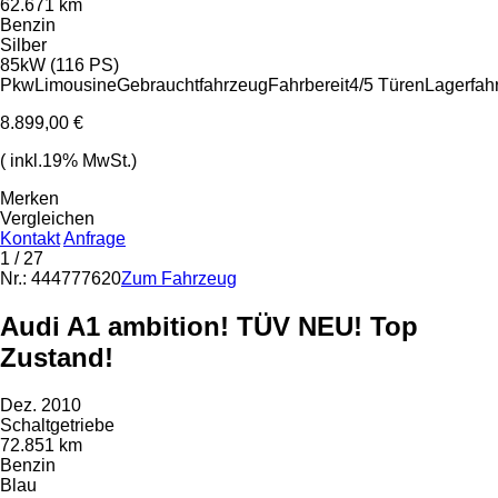
62.671 km
Benzin
Silber
85kW (116 PS)
Pkw
Limousine
Gebrauchtfahrzeug
Fahrbereit
4/5 Türen
Lagerfah
8.899,00 €
( inkl.19% MwSt.)
Merken
Vergleichen
Kontakt
Anfrage
1
/ 27
Nr.: 444777620
Zum Fahrzeug
Audi A1 ambition! TÜV NEU! Top
Zustand!
Dez. 2010
Schaltgetriebe
72.851 km
Benzin
Blau