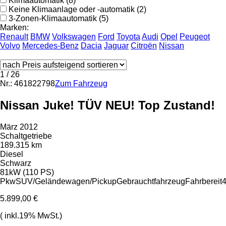
Klimaautomatik (8)
Keine Klimaanlage oder -automatik (2)
3-Zonen-Klimaautomatik (5)
Marken:
Renault
BMW
Volkswagen
Ford
Toyota
Audi
Opel
Peugeot
Volvo
Mercedes-Benz
Dacia
Jaguar
Citroën
Nissan
1
/ 26
Nr.: 461822798
Zum Fahrzeug
Nissan Juke! TÜV NEU! Top Zustand!
März 2012
Schaltgetriebe
189.315 km
Diesel
Schwarz
81kW (110 PS)
Pkw
SUV/Geländewagen/Pickup
Gebrauchtfahrzeug
Fahrbereit
4
5.899,00 €
( inkl.19% MwSt.)