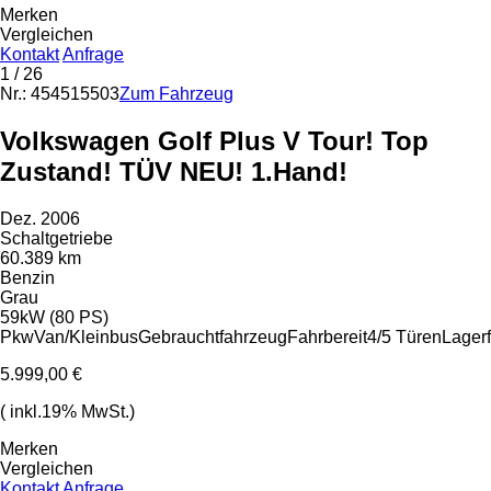
Merken
Vergleichen
Kontakt
Anfrage
1
/ 26
Nr.: 454515503
Zum Fahrzeug
Volkswagen Golf Plus V Tour! Top
Zustand! TÜV NEU! 1.Hand!
Dez. 2006
Schaltgetriebe
60.389 km
Benzin
Grau
59kW (80 PS)
Pkw
Van/Kleinbus
Gebrauchtfahrzeug
Fahrbereit
4/5 Türen
Lager
5.999,00 €
( inkl.19% MwSt.)
Merken
Vergleichen
Kontakt
Anfrage