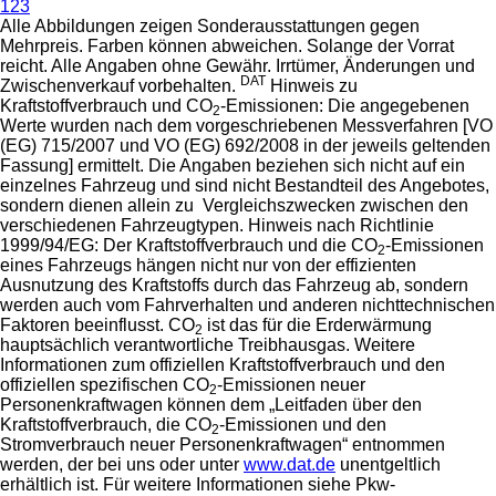
1
2
3
Alle Abbildungen zeigen Sonderausstattungen gegen
Mehrpreis. Farben können abweichen. Solange der Vorrat
reicht. Alle Angaben ohne Gewähr. Irrtümer, Änderungen und
DAT
Zwischenverkauf vorbehalten.
Hinweis zu
Kraftstoffverbrauch und CO
-Emissionen: Die angegebenen
2
Werte wurden nach dem vorgeschriebenen Messverfahren [VO
(EG) 715/2007 und VO (EG) 692/2008 in der jeweils geltenden
Fassung] ermittelt. Die Angaben beziehen sich nicht auf ein
einzelnes Fahrzeug und sind nicht Bestandteil des Angebotes,
sondern dienen allein zu Vergleichszwecken zwischen den
verschiedenen Fahrzeugtypen. Hinweis nach Richtlinie
1999/94/EG: Der Kraftstoffverbrauch und die CO
-Emissionen
2
eines Fahrzeugs hängen nicht nur von der effizienten
Ausnutzung des Kraftstoffs durch das Fahrzeug ab, sondern
werden auch vom Fahrverhalten und anderen nichttechnischen
Faktoren beeinflusst. CO
ist das für die Erderwärmung
2
hauptsächlich verantwortliche Treibhausgas. Weitere
Informationen zum offiziellen Kraftstoffverbrauch und den
offiziellen spezifischen CO
-Emissionen neuer
2
Personenkraftwagen können dem „Leitfaden über den
Kraftstoffverbrauch, die CO
-Emissionen und den
2
Stromverbrauch neuer Personenkraftwagen“ entnommen
werden, der bei uns oder unter
www.dat.de
unentgeltlich
erhältlich ist. Für weitere Informationen siehe Pkw-