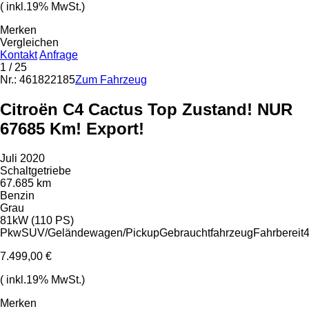
( inkl.19% MwSt.)
Merken
Vergleichen
Kontakt
Anfrage
1
/ 25
Nr.: 461822185
Zum Fahrzeug
Citroën C4 Cactus Top Zustand! NUR
67685 Km! Export!
Juli 2020
Schaltgetriebe
67.685 km
Benzin
Grau
81kW (110 PS)
Pkw
SUV/Geländewagen/Pickup
Gebrauchtfahrzeug
Fahrbereit
4
7.499,00 €
( inkl.19% MwSt.)
Merken