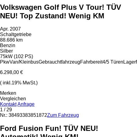
Volkswagen Golf Plus V Tour! TÜV
NEU! Top Zustand! Wenig KM
Apr. 2007
Schaltgetriebe
88.686 km
Benzin
Silber
75kW (102 PS)
Pkw
Van/Kleinbus
Gebrauchtfahrzeug
Fahrbereit
4/5 Türen
Lager
6.298,00 €
( inkl.19% MwSt.)
Merken
Vergleichen
Kontakt
Anfrage
1
/ 29
Nr.: 38493383851872
Zum Fahrzeug
Ford Fusion Fun! TÜV NEU!
Automatik! Wenig KM!