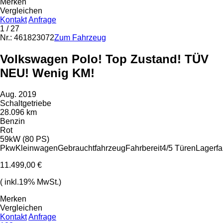
Merken
Vergleichen
Kontakt
Anfrage
1
/ 27
Nr.: 461823072
Zum Fahrzeug
Volkswagen Polo! Top Zustand! TÜV
NEU! Wenig KM!
Aug. 2019
Schaltgetriebe
28.096 km
Benzin
Rot
59kW (80 PS)
Pkw
Kleinwagen
Gebrauchtfahrzeug
Fahrbereit
4/5 Türen
Lagerf
11.499,00 €
( inkl.19% MwSt.)
Merken
Vergleichen
Kontakt
Anfrage