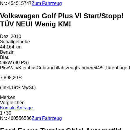
Nr.: 454515747
Zum Fahrzeug
Volkswagen Golf Plus VI Start/Stopp!
TÜV NEU! Wenig KM!
Dez. 2010
Schaltgetriebe
44.164 km
Benzin
Blau
59kW (80 PS)
Pkw
Van/Kleinbus
Gebrauchtfahrzeug
Fahrbereit
4/5 Türen
Lager
7.898,20 €
( inkl.19% MwSt.)
Merken
Vergleichen
Kontakt
Anfrage
1
/ 30
Nr.: 460556536
Zum Fahrzeug