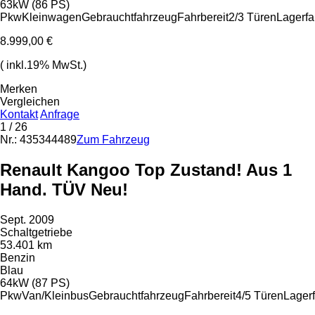
63kW (86 PS)
Pkw
Kleinwagen
Gebrauchtfahrzeug
Fahrbereit
2/3 Türen
Lagerf
8.999,00 €
( inkl.19% MwSt.)
Merken
Vergleichen
Kontakt
Anfrage
1
/ 26
Nr.: 435344489
Zum Fahrzeug
Renault Kangoo Top Zustand! Aus 1
Hand. TÜV Neu!
Sept. 2009
Schaltgetriebe
53.401 km
Benzin
Blau
64kW (87 PS)
Pkw
Van/Kleinbus
Gebrauchtfahrzeug
Fahrbereit
4/5 Türen
Lager