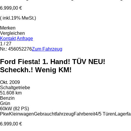
6.999,00 €
( inkl.19% MwSt.)
Merken
Vergleichen
Kontakt
Anfrage
1
/ 27
Nr.: 456052276
Zum Fahrzeug
Ford Fiesta! 1. Hand! TÜV NEU!
Scheckh.! Wenig KM!
Okt. 2009
Schaltgetriebe
51.608 km
Benzin
Grün
60kW (82 PS)
Pkw
Kleinwagen
Gebrauchtfahrzeug
Fahrbereit
4/5 Türen
Lagerf
6.999,00 €