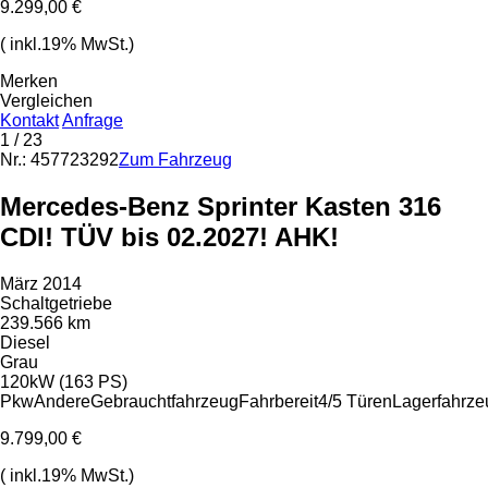
9.299,00 €
( inkl.19% MwSt.)
Merken
Vergleichen
Kontakt
Anfrage
1
/ 23
Nr.: 457723292
Zum Fahrzeug
Mercedes-Benz Sprinter Kasten 316
CDI! TÜV bis 02.2027! AHK!
März 2014
Schaltgetriebe
239.566 km
Diesel
Grau
120kW (163 PS)
Pkw
Andere
Gebrauchtfahrzeug
Fahrbereit
4/5 Türen
Lagerfahrze
9.799,00 €
( inkl.19% MwSt.)