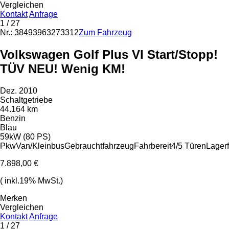
Vergleichen
Kontakt
Anfrage
1
/ 27
Nr.: 38493963273312
Zum Fahrzeug
Volkswagen Golf Plus VI Start/Stopp!
TÜV NEU! Wenig KM!
Dez. 2010
Schaltgetriebe
44.164 km
Benzin
Blau
59kW (80 PS)
Pkw
Van/Kleinbus
Gebrauchtfahrzeug
Fahrbereit
4/5 Türen
Lager
7.898,00 €
( inkl.19% MwSt.)
Merken
Vergleichen
Kontakt
Anfrage
1
/ 27