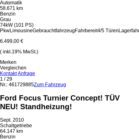
Automatik
58.671 km
Benzin
Grau
74kW (101 PS)
Pkw
Limousine
Gebrauchtfahrzeug
Fahrbereit
4/5 Türen
Lagerfah
6.499,00 €
( inkl.19% MwSt.)
Merken
Vergleichen
Kontakt
Anfrage
1
/ 29
Nr.: 461729885
Zum Fahrzeug
Ford Focus Turnier Concept! TÜV
NEU! Standheizung!
Sept. 2010
Schaltgetriebe
64.147 km
Benzin