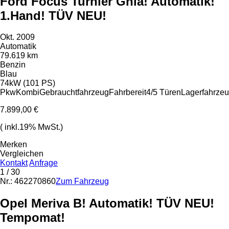
Ford Focus Turnier Ghia! Automatik!
1.Hand! TÜV NEU!
Okt. 2009
Automatik
79.619 km
Benzin
Blau
74kW (101 PS)
Pkw
Kombi
Gebrauchtfahrzeug
Fahrbereit
4/5 Türen
Lagerfahrze
7.899,00 €
( inkl.19% MwSt.)
Merken
Vergleichen
Kontakt
Anfrage
1
/ 30
Nr.: 462270860
Zum Fahrzeug
Opel Meriva B! Automatik! TÜV NEU!
Tempomat!