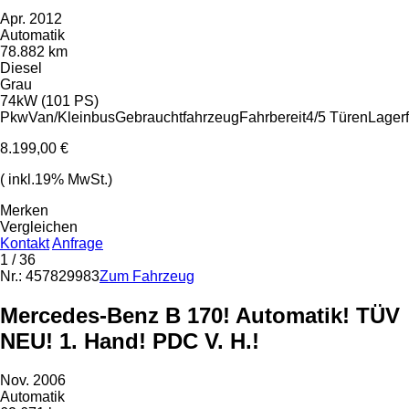
Apr. 2012
Automatik
78.882 km
Diesel
Grau
74kW (101 PS)
Pkw
Van/Kleinbus
Gebrauchtfahrzeug
Fahrbereit
4/5 Türen
Lager
8.199,00 €
( inkl.19% MwSt.)
Merken
Vergleichen
Kontakt
Anfrage
1
/ 36
Nr.: 457829983
Zum Fahrzeug
Mercedes-Benz B 170! Automatik! TÜV
NEU! 1. Hand! PDC V. H.!
Nov. 2006
Automatik