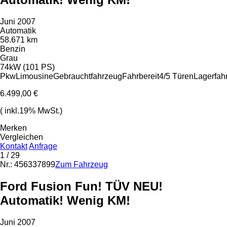
Juni 2007
Automatik
58.671 km
Benzin
Grau
74kW (101 PS)
Pkw
Limousine
Gebrauchtfahrzeug
Fahrbereit
4/5 Türen
Lagerfah
6.499,00 €
( inkl.19% MwSt.)
Merken
Vergleichen
Kontakt
Anfrage
1
/ 29
Nr.: 456337899
Zum Fahrzeug
Ford Fusion Fun! TÜV NEU!
Automatik! Wenig KM!
Juni 2007