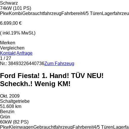
Schwarz
74kW (101 PS)
Pkw
Kombi
Gebrauchtfahrzeug
Fahrbereit
4/5 Türen
Lagerfahrze
6.699,00 €
( inkl.19% MwSt.)
Merken
Vergleichen
Kontakt
Anfrage
1
/ 27
Nr.: 38493226440736
Zum Fahrzeug
Ford Fiesta! 1. Hand! TÜV NEU!
Scheckh.! Wenig KM!
Okt. 2009
Schaltgetriebe
51.608 km
Benzin
Grün
60kW (82 PS)
Pkw
Kleinwagen
Gebrauchtfahrzeug
Fahrbereit
4/5 Türen
Lagerf