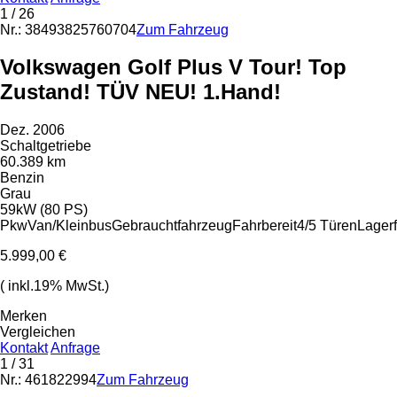
1
/ 26
Nr.: 38493825760704
Zum Fahrzeug
Volkswagen Golf Plus V Tour! Top
Zustand! TÜV NEU! 1.Hand!
Dez. 2006
Schaltgetriebe
60.389 km
Benzin
Grau
59kW (80 PS)
Pkw
Van/Kleinbus
Gebrauchtfahrzeug
Fahrbereit
4/5 Türen
Lager
5.999,00 €
( inkl.19% MwSt.)
Merken
Vergleichen
Kontakt
Anfrage
1
/ 31
Nr.: 461822994
Zum Fahrzeug