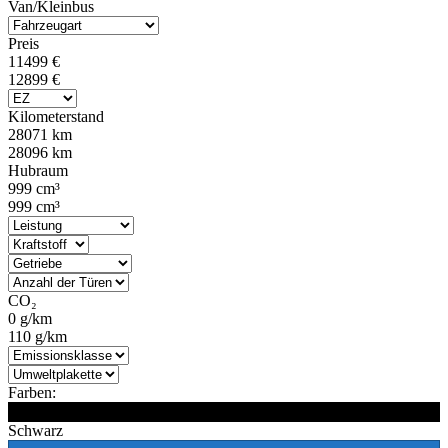
Van/Kleinbus
Preis
11499 €
12899 €
Kilometerstand
28071 km
28096 km
Hubraum
999 cm³
999 cm³
CO₂
0 g/km
110 g/km
Farben:
Schwarz