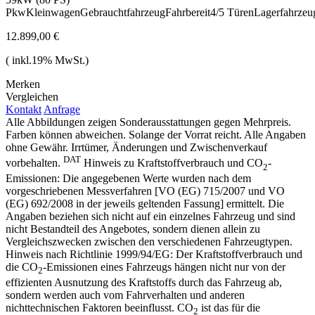
Pkw
Kleinwagen
Gebrauchtfahrzeug
Fahrbereit
4/5 Türen
Lagerfahrzeu
12.899,00 €
( inkl.19% MwSt.)
Merken
Vergleichen
Kontakt
Anfrage
Alle Abbildungen zeigen Sonderausstattungen gegen Mehrpreis.
Farben können abweichen. Solange der Vorrat reicht. Alle Angaben
ohne Gewähr. Irrtümer, Änderungen und Zwischenverkauf
DAT
vorbehalten.
Hinweis zu Kraftstoffverbrauch und CO
-
2
Emissionen: Die angegebenen Werte wurden nach dem
vorgeschriebenen Messverfahren [VO (EG) 715/2007 und VO
(EG) 692/2008 in der jeweils geltenden Fassung] ermittelt. Die
Angaben beziehen sich nicht auf ein einzelnes Fahrzeug und sind
nicht Bestandteil des Angebotes, sondern dienen allein zu
Vergleichszwecken zwischen den verschiedenen Fahrzeugtypen.
Hinweis nach Richtlinie 1999/94/EG: Der Kraftstoffverbrauch und
die CO
-Emissionen eines Fahrzeugs hängen nicht nur von der
2
effizienten Ausnutzung des Kraftstoffs durch das Fahrzeug ab,
sondern werden auch vom Fahrverhalten und anderen
nichttechnischen Faktoren beeinflusst. CO
ist das für die
2