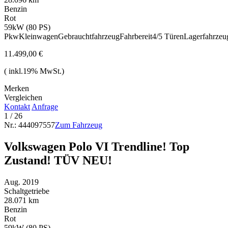
Benzin
Rot
59kW (80 PS)
Pkw
Kleinwagen
Gebrauchtfahrzeug
Fahrbereit
4/5 Türen
Lagerfahrzeu
11.499,00 €
( inkl.19% MwSt.)
Merken
Vergleichen
Kontakt
Anfrage
1
/ 26
Nr.: 444097557
Zum Fahrzeug
Volkswagen Polo VI Trendline! Top
Zustand! TÜV NEU!
Aug. 2019
Schaltgetriebe
28.071 km
Benzin
Rot
59kW (80 PS)